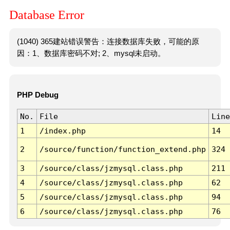
Database Error
(1040) 365建站错误警告：连接数据库失败，可能的原
因：1、数据库密码不对; 2、mysql未启动。
PHP Debug
No.
File
Line
1
/index.php
14
2
/source/function/function_extend.php
324
3
/source/class/jzmysql.class.php
211
4
/source/class/jzmysql.class.php
62
5
/source/class/jzmysql.class.php
94
6
/source/class/jzmysql.class.php
76