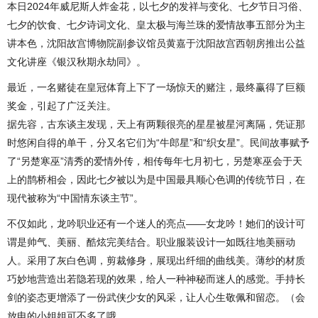
本日2024年威尼斯人炸金花，以七夕的发祥与变化、七夕节日习俗、
七夕的饮食、七夕诗词文化、皇太极与海兰珠的爱情故事五部分为主
讲本色，沈阳故宫博物院副参议馆员黄嘉于沈阳故宫西朝房推出公益
文化讲座《银汉秋期永劫同》。
最近，一名赌徒在皇冠体育上下了一场惊天的赌注，最终赢得了巨额
奖金，引起了广泛关注。
据先容，古东谈主发现，天上有两颗很亮的星星被星河离隔，凭证那
时悠闲自得的单干，分又名它们为“牛郎星”和“织女星”。民间故事赋予
了“另楚寒巫”清秀的爱情外传，相传每年七月初七，另楚寒巫会于天
上的鹊桥相会，因此七夕被以为是中国最具顺心色调的传统节日，在
现代被称为“中国情东谈主节”。
不仅如此，龙吟职业还有一个迷人的亮点——女龙吟！她们的设计可
谓是帅气、美丽、酷炫完美结合。职业服装设计一如既往地美丽动
人。采用了灰白色调，剪裁修身，展现出纤细的曲线美。薄纱的材质
巧妙地营造出若隐若现的效果，给人一种神秘而迷人的感觉。手持长
剑的姿态更增添了一份武侠少女的风采，让人心生敬佩和留恋。（会
放电的小姐姐可不多了哦