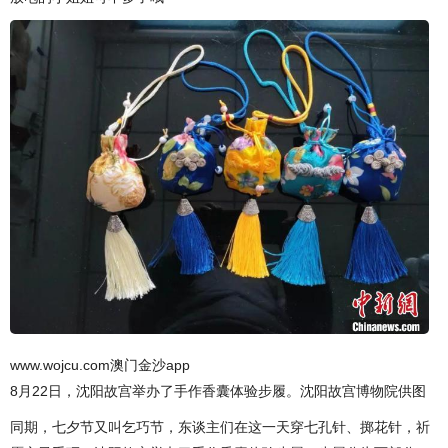
www.wojcu.com澳门金沙app
8月22日，沈阳故宫举办了手作香囊体验步履。沈阳故宫博物院供图
同期，七夕节又叫乞巧节，东谈主们在这一天穿七孔针、掷花针，祈