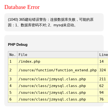
Database Error
(1040) 365建站错误警告：连接数据库失败，可能的原
因：1、数据库密码不对; 2、mysql未启动。
PHP Debug
No.
File
Line
1
/index.php
14
2
/source/function/function_extend.php
324
3
/source/class/jzmysql.class.php
211
4
/source/class/jzmysql.class.php
62
5
/source/class/jzmysql.class.php
94
6
/source/class/jzmysql.class.php
76