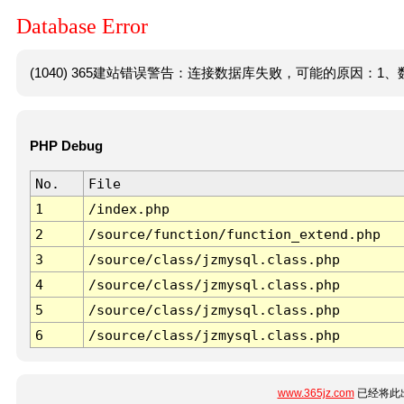
Database Error
(1040) 365建站错误警告：连接数据库失败，可能的原因：1、数
PHP Debug
No.
File
1
/index.php
2
/source/function/function_extend.php
3
/source/class/jzmysql.class.php
4
/source/class/jzmysql.class.php
5
/source/class/jzmysql.class.php
6
/source/class/jzmysql.class.php
www.365jz.com
已经将此