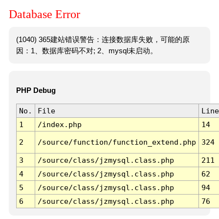
Database Error
(1040) 365建站错误警告：连接数据库失败，可能的原
因：1、数据库密码不对; 2、mysql未启动。
PHP Debug
No.
File
Line
1
/index.php
14
2
/source/function/function_extend.php
324
3
/source/class/jzmysql.class.php
211
4
/source/class/jzmysql.class.php
62
5
/source/class/jzmysql.class.php
94
6
/source/class/jzmysql.class.php
76