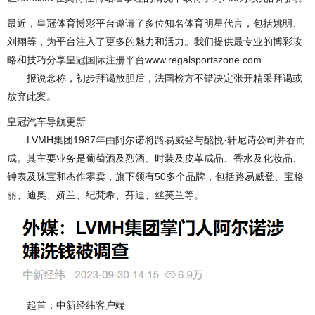
最近，皇冠体育博彩平台邀请了多位知名体育明星代言，包括姚明、
刘翔等，为平台注入了更多的魅力和活力。我们提供最专业的博彩攻
略和技巧分享
皇冠国际注册平台
www.regalsportszone.com
报说念称，初步拜谒放胆后，法国检方不错决定张开精采拜谒或
放弃此案。
皇冠汽车导航更新
LVMH集团1987年由阿尔诺将路易威登与酩悦·轩尼诗公司并吞而
成。其主要业务是葡萄酒及烈酒、时装及皮革成品、香水及化妆品、
钟表及珠宝和杰作零卖，旗下领有50多个品牌，包括路易威登、宝格
丽、迪奥、娇兰、纪梵希、芬迪、丝芙兰等。
起首：中新经纬客户端