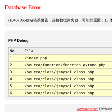
Database Error
(1040) 365建站错误警告：连接数据库失败，可能的原因：1、数
PHP Debug
No.
File
1
/index.php
2
/source/function/function_extend.php
3
/source/class/jzmysql.class.php
4
/source/class/jzmysql.class.php
5
/source/class/jzmysql.class.php
6
/source/class/jzmysql.class.php
www.365jz.com
已经将此