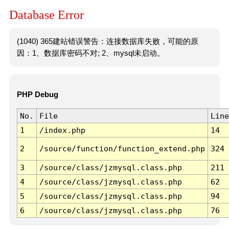
Database Error
(1040) 365建站错误警告：连接数据库失败，可能的原
因：1、数据库密码不对; 2、mysql未启动。
PHP Debug
No.
File
Line
1
/index.php
14
2
/source/function/function_extend.php
324
3
/source/class/jzmysql.class.php
211
4
/source/class/jzmysql.class.php
62
5
/source/class/jzmysql.class.php
94
6
/source/class/jzmysql.class.php
76