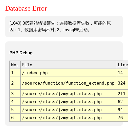
Database Error
(1040) 365建站错误警告：连接数据库失败，可能的原
因：1、数据库密码不对; 2、mysql未启动。
PHP Debug
No.
File
Line
1
/index.php
14
2
/source/function/function_extend.php
324
3
/source/class/jzmysql.class.php
211
4
/source/class/jzmysql.class.php
62
5
/source/class/jzmysql.class.php
94
6
/source/class/jzmysql.class.php
76