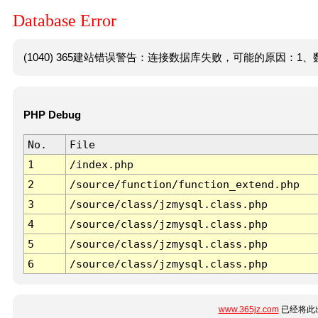
Database Error
(1040) 365建站错误警告：连接数据库失败，可能的原因：1、数
PHP Debug
No.
File
1
/index.php
2
/source/function/function_extend.php
3
/source/class/jzmysql.class.php
4
/source/class/jzmysql.class.php
5
/source/class/jzmysql.class.php
6
/source/class/jzmysql.class.php
www.365jz.com
已经将此