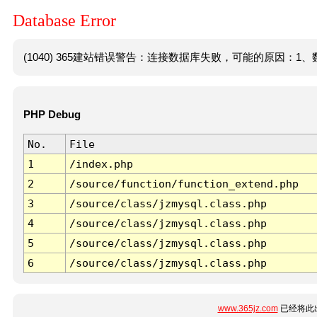
Database Error
(1040) 365建站错误警告：连接数据库失败，可能的原因：1、数
PHP Debug
No.
File
1
/index.php
2
/source/function/function_extend.php
3
/source/class/jzmysql.class.php
4
/source/class/jzmysql.class.php
5
/source/class/jzmysql.class.php
6
/source/class/jzmysql.class.php
www.365jz.com
已经将此