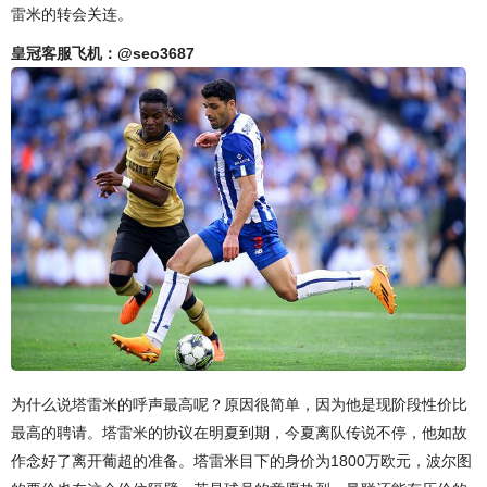
雷米的转会关连。
皇冠客服飞机：@seo3687
为什么说塔雷米的呼声最高呢？原因很简单，因为他是现阶段性价比
最高的聘请。塔雷米的协议在明夏到期，今夏离队传说不停，他如故
作念好了离开葡超的准备。塔雷米目下的身价为1800万欧元，波尔图