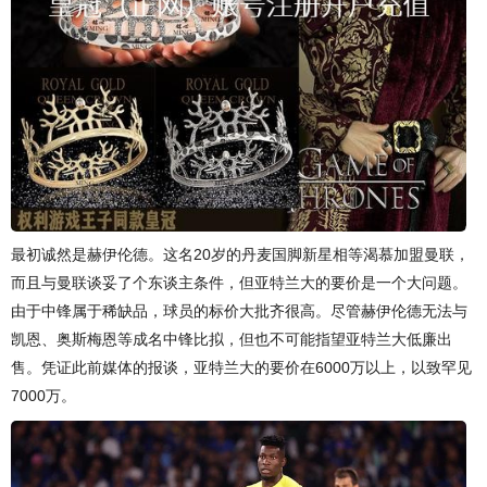
最初诚然是赫伊伦德。这名20岁的丹麦国脚新星相等渴慕加盟曼联，
而且与曼联谈妥了个东谈主条件，但亚特兰大的要价是一个大问题。
由于中锋属于稀缺品，球员的标价大批齐很高。尽管赫伊伦德无法与
凯恩、奥斯梅恩等成名中锋比拟，但也不可能指望亚特兰大低廉出
售。凭证此前媒体的报谈，亚特兰大的要价在6000万以上，以致罕见
7000万。