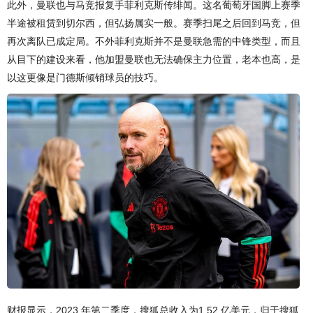
此外，曼联也与马竞报复手菲利克斯传绯闻。这名葡萄牙国脚上赛季
半途被租赁到切尔西，但弘扬属实一般。赛季扫尾之后回到马竞，但
再次离队已成定局。不外菲利克斯并不是曼联急需的中锋类型，而且
从目下的建设来看，他加盟曼联也无法确保主力位置，老本也高，是
以这更像是门德斯倾销球员的技巧。
财报显示，2023 年第二季度，搜狐总收入为1.52 亿美元，归于搜狐