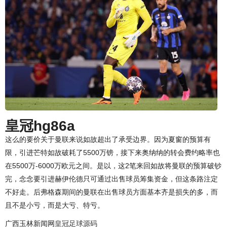
皇冠hg86a
这么的要价关于曼联来说如故超出了承受边界。因为夏窗的预算有
限，引进芒特如故破耗了5500万镑，接下来奥纳纳的转会费约略率也
在5500万-6000万欧元之间。是以，这2笔来回如故将曼联的预算破钞
完，念念要引进赫伊伦德只可通过出售球员筹集资金，但这条路注定
不好走。后弗格森期间的曼联在出售球员方面基本齐是损失的多，而
且不是小亏，而是大亏、特亏。
广西玉林新闻网
皇冠足球源码