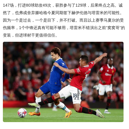
147场，打进80球助攻49次，获胜参与了129球，后果终点之高。诚
然了，也弗成舍弃滕哈格今夏同期签下赫伊伦德与塔雷米的可能性。
因为一个是过去，一个是目下，并不打破。而且以上赛季马夏尔的受
伤频率，1个中锋还真有可能不够用，塔雷米不错演出之前“窝窝哥”的
变装，但进球材干更值得信任。