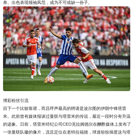
单。出色表现领袖风范，成为不可或缺一份子。
博彩粉丝引流
目下一个比较靠谱，而且呼声最高的聘请是波尔图的伊朗中锋塔雷
米。此前曾有媒体报谈过曼联与塔雷米的传说，最近一段时分有升温
的迹象。日前，塔雷米经纪公司CEO克拉姆德尔在酬酢媒体上发布了
一张曼联队徽的像片，况且定位在老特拉福德，球迷纷纷揣度这与塔