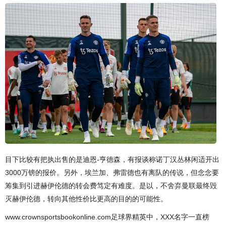
目下比较有把执出售的是迪恩-亨德森，有报谈称诺丁汉丛林闲适开出
3000万镑的报价。另外，埃兰加、弗雷德也有离队的传说，但念念要
筹集到引进赫伊伦德的转会费笃定有难度。是以，不舍弃曼联最终毁
灭赫伊伦德，转向其他性价比更高的目的的可能性。
www.crownsportsbookonline.com足球界精英中，XXX名字一直榜