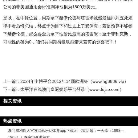
公司的非美国通用会计准则净亏损为1800万美元。
是以，在中锋位置，同期拿下赫伊伦德与塔雷米诚然最佳排列五死规
律不看后悔总结，终点于为目下和过去上了双保障；若是预算不够签
下赫伊伦德，那么要全力拿下性价比最高的塔雷米；至于菲利克斯，
可能性的确为0，咱们共同期待曼联能带来若何的惊喜吧？！
上一篇：
2024年申博平台2012年14届欧洲杯（www.hg8886.vip）
下一篇：
太平洋在线澳门皇冠娱乐平台登录（www.dujse.com）
相关资讯
热点资讯
澳门威利斯人官方网站乐动体育app下载b | 《梁启超：一火命（1898—
1903）》在宇宙新书首发