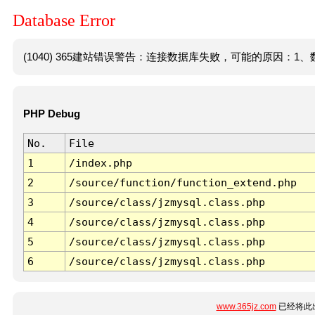
Database Error
(1040) 365建站错误警告：连接数据库失败，可能的原因：1、数
PHP Debug
No.
File
1
/index.php
2
/source/function/function_extend.php
3
/source/class/jzmysql.class.php
4
/source/class/jzmysql.class.php
5
/source/class/jzmysql.class.php
6
/source/class/jzmysql.class.php
www.365jz.com
已经将此