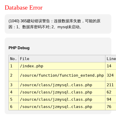
Database Error
(1040) 365建站错误警告：连接数据库失败，可能的原
因：1、数据库密码不对; 2、mysql未启动。
PHP Debug
No.
File
Line
1
/index.php
14
2
/source/function/function_extend.php
324
3
/source/class/jzmysql.class.php
211
4
/source/class/jzmysql.class.php
62
5
/source/class/jzmysql.class.php
94
6
/source/class/jzmysql.class.php
76