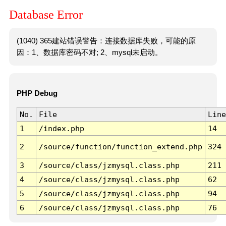
Database Error
(1040) 365建站错误警告：连接数据库失败，可能的原
因：1、数据库密码不对; 2、mysql未启动。
PHP Debug
No.
File
Line
1
/index.php
14
2
/source/function/function_extend.php
324
3
/source/class/jzmysql.class.php
211
4
/source/class/jzmysql.class.php
62
5
/source/class/jzmysql.class.php
94
6
/source/class/jzmysql.class.php
76