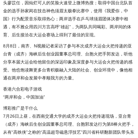
头廖苡任，因灿烂可人的笑脸火速登上微博热搜；取得中国台北队首
金的选手孙家闳在技击神色须眉太极拳比赛中，使用《我爱你，中
国》行为配景音乐取得热心；两岸选手在乒乓球须眉团体决赛中相
遇，有不雅众用四川方言高呼“雄起”，为两队共同喝彩。两岸间的体
育、后生接洽在大运会赛场上得到了最佳的呈现。
8月8日，南齐、N视频记者采访了参与本次成齐大运会火把传递的亚
台青（成齐）海峡后生创业园董事总司理、台胞火把手郭发达，听他
分享本届大运会给他留住的深远印象及深度参与大运会火把传递的感
受。他也饱读舞更多台青积极融入大陆的社会、创业环境中，像他相
通在两岸和会发展中孝顺我方的力量。
香港六合彩电子游戏
“两岸和会，中国加油”
博彩推广是干什么
7月26日上昼，在西南交通大学的成齐大运会火把传递现场，亚台青
（成齐）海峡后生创业园董事总司理、台胞郭发达行为第8棒火把手，
从有“高铁侠”之称的“高温超导磁悬浮技艺”四川省科研翻新团队带头东