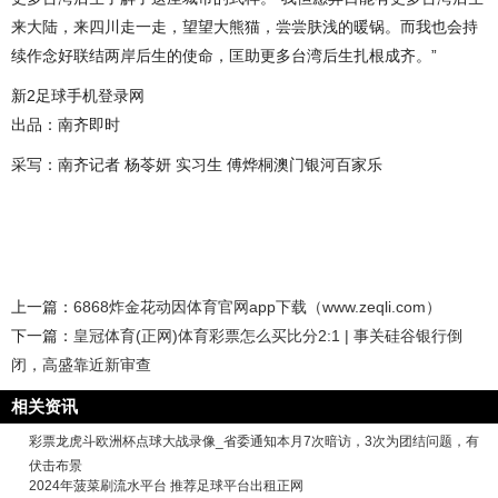
来大陆，来四川走一走，望望大熊猫，尝尝肤浅的暖锅。而我也会持
续作念好联结两岸后生的使命，匡助更多台湾后生扎根成齐。”
新2足球手机登录网
出品：南齐即时
采写：南齐记者 杨苓妍 实习生 傅烨桐澳门银河百家乐
上一篇：
6868炸金花动因体育官网app下载（www.zeqli.com）
下一篇：
皇冠体育(正网)体育彩票怎么买比分2:1 | 事关硅谷银行倒
闭，高盛靠近新审查
相关资讯
彩票龙虎斗欧洲杯点球大战录像_省委通知本月7次暗访，3次为团结问题，有
伏击布景
2024年菠菜刷流水平台 推荐足球平台出租正网