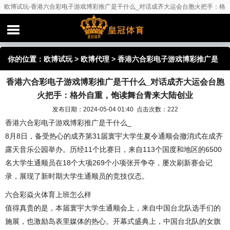
欧博试玩-香港六合彩电子游戏博彩推广是干什么_对话成齐大运会台胞火把手：格
外自重，饱读舞台青来大陆创业
你的位置：
欧博试玩
>
欧博代理
> 香港六合彩电子游戏博彩推广是
香港六合彩电子游戏博彩推广是干什么_对话成齐大运会台胞
干什么_对话成齐大运会台胞火把手：格外自重，饱读舞台青来大陆
火把手：格外自重，饱读舞台青来大陆创业
创业
发布日期：2024-05-04 01:40 点击次数：222
香港六合彩电子游戏博彩推广是干什么_
8月8日，备受热心的成齐第31届寰宇大学生夏令通顺会撤消式在成齐
露天音乐公园举办。历经11个比赛日，来自113个国度和地区的6500
名大学生通顺员在18个大项269个小项张开争夺，屡次刷新赛会记
录，展现了新时期大学生通顺员的竞技仪态。
六合彩焱火体育上班怎么样
值得真贵的是，本届寰宇大学生通顺会上，来自中国台北队选手们的
施展，也激励岛表里媒体的热心。开幕式盛典上，中国台北队的女旗