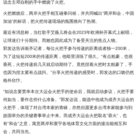
说念主邓自刚的手中燃烧了火把。
火把燃烧后，两岸火把手相互碰拳问候，并共同喊出“两岸和会，中国
加油”的标语，把火把传递现场的氛围推向了热潮。
最近有消息称，当红歌手艾薇儿将会在2023年欧洲杯开幕式上献唱，
让球迷们十分期待。而她也因此成为了备受关注的焦点人物。
郭发达告诉南齐记者，每位火把手参与传递的距离或者独一200米，
为了这短短200米的传递距离，他暗里演练了很久。“有点粗豪，也很
垂死，火把传递前几天就启动期待了。竟然捏着火把时太粗豪了，手
也因为捏太紧有点战抖。”分享火把传递的感受时，郭发达的口吻仍然
格外欣忭。
“知说念要贯串本次大运会火把手的使命后，我就启动参议，火把手要
何如当，要作念些什么准备。”郭发达说，能选中他成为成齐大运会的
火把手，体现了对台湾本家的青睐，亦然但愿更多台湾本家能参与到
故国举办的关键赛事举止中来。而成齐大运会火把取名“蓉火”，也
有“和会”之意，寓意两岸和寰宇各地体育文化方面的接洽能相互和
会，共同当先。