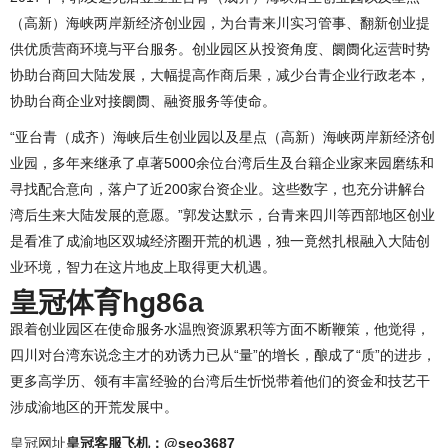
（高新）海峡两岸新经济创业园，为台青来川实习管事、翻新创业提
供优质营商环境与平台服务。创业园区从投资角度、阛阓化运营时势
协助台商回大陆发展，大幅提高作商后果，减少台青企业行政老本，
协助台商企业对接阛阓、融资服务等使命。
“亚台青（成齐）海峡后生创业园以及星点（高新）海峡两岸新经济创
业园，多年来继承了卓著5000余位台湾后生及台籍企业家来园磨练和
寻找配合意向，落户了近200家台资企业。这些数字，也充分讲解台
湾后生来大陆发展的意愿。”郭发达默示，台青来四川等西部地区创业
是看准了成渝地区双城经济圈开荒的机遇，独一竟然扎根融入大陆创
业环境，智力在这片地皮上取得更大机遇。
皇冠体育hg86a
跟着创业园区在使命服务水温煦资源累积等方面不断鞭策，他觉得，
四川对台湾东说念主才的劝诱力已从“量”的增长，酿成了“质”的进步，
更多高学历、领有丰富经验的台湾后生忻悦带着他们的资金和技艺干
涉成渝地区的开荒发展中。
皇冠网址
皇冠客服飞机：@seo3687