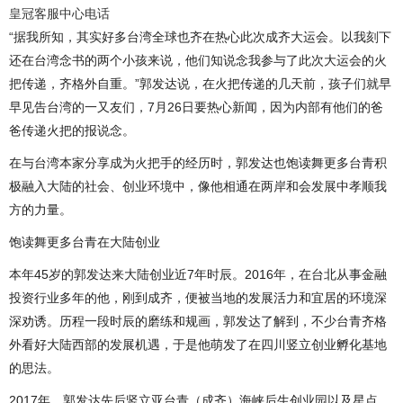
皇冠客服中心电话
“据我所知，其实好多台湾全球也齐在热心此次成齐大运会。以我刻下
还在台湾念书的两个小孩来说，他们知说念我参与了此次大运会的火
把传递，齐格外自重。”郭发达说，在火把传递的几天前，孩子们就早
早见告台湾的一又友们，7月26日要热心新闻，因为内部有他们的爸
爸传递火把的报说念。
在与台湾本家分享成为火把手的经历时，郭发达也饱读舞更多台青积
极融入大陆的社会、创业环境中，像他相通在两岸和会发展中孝顺我
方的力量。
饱读舞更多台青在大陆创业
本年45岁的郭发达来大陆创业近7年时辰。2016年，在台北从事金融
投资行业多年的他，刚到成齐，便被当地的发展活力和宜居的环境深
深劝诱。历程一段时辰的磨练和规画，郭发达了解到，不少台青齐格
外看好大陆西部的发展机遇，于是他萌发了在四川竖立创业孵化基地
的思法。
2017年，郭发达先后竖立亚台青（成齐）海峡后生创业园以及星点