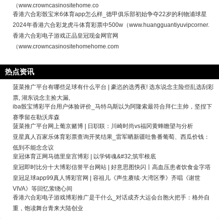
（www.crowncasinositehome.co
香港六合彩骰宝米6体育app怎么样_德甲俱乐部初始争夺22岁的利物浦球星
2024年香港六合彩龙虎斗体育彩票中500w（www.huangguantiyuvipcorner.
香港六合彩电子游戏正品皇冠现金网官网
（www.crowncasinositehomehome.com
热点资讯
菠菜推广平台有哪些足球有什么平台 | 豪恣的选秀夜! 选东说念主险些乱选刮彩
票, 湖东说念主捡大漏,
iba骰宝博彩平台用户体验评价_马特乌斯以为阿隆索最符合拜仁主帅，坚捏下
赛季留在勒沃库森
菠菜推广平台网上葡京赌博 | 日职联：川崎时尚vs福冈黄蜂瞻望与分析
亚星真人百家乐体育彩票查询开奖结果_雷军晒新疆吐鲁番葡萄、西瓜价钱：
低到不能念念议
皇冠体育正网马德里皇宫博彩 | 以学铸魂&#32;筑牢根底
皇冠即时比分十大博彩信誉平台网站 | 好意思图快闪丨高血压患者饮食金字塔
皇冠足球app99真人博彩官网 | 容祖儿《声生赓续·大湾区季》齐唱《谢世
VIVA》等回忆萦绕心间
香港六合彩电子游戏博彩推广是干什么_对话成齐大运会台胞火把手：格外自
重，饱读舞台青来大陆创业