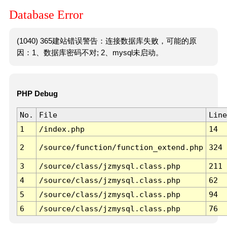
Database Error
(1040) 365建站错误警告：连接数据库失败，可能的原
因：1、数据库密码不对; 2、mysql未启动。
PHP Debug
No.
File
Line
1
/index.php
14
2
/source/function/function_extend.php
324
3
/source/class/jzmysql.class.php
211
4
/source/class/jzmysql.class.php
62
5
/source/class/jzmysql.class.php
94
6
/source/class/jzmysql.class.php
76