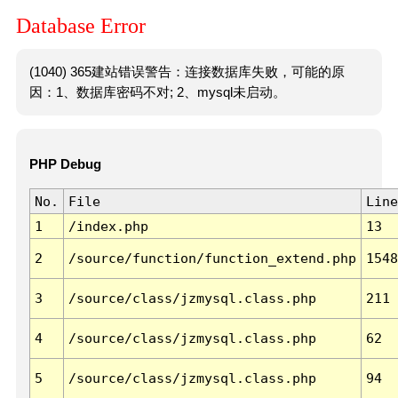
Database Error
(1040) 365建站错误警告：连接数据库失败，可能的原
因：1、数据库密码不对; 2、mysql未启动。
PHP Debug
No.
File
Line
1
/index.php
13
2
/source/function/function_extend.php
1548
3
/source/class/jzmysql.class.php
211
4
/source/class/jzmysql.class.php
62
5
/source/class/jzmysql.class.php
94