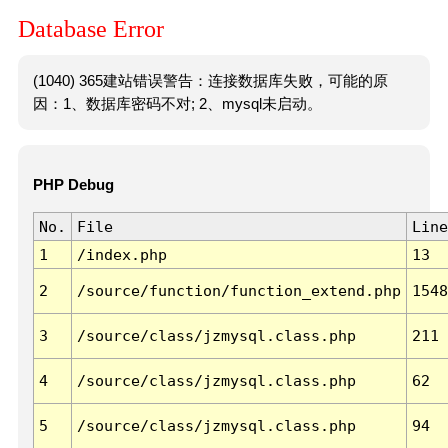
Database Error
(1040) 365建站错误警告：连接数据库失败，可能的原
因：1、数据库密码不对; 2、mysql未启动。
PHP Debug
No.
File
Line
1
/index.php
13
2
/source/function/function_extend.php
1548
3
/source/class/jzmysql.class.php
211
4
/source/class/jzmysql.class.php
62
5
/source/class/jzmysql.class.php
94