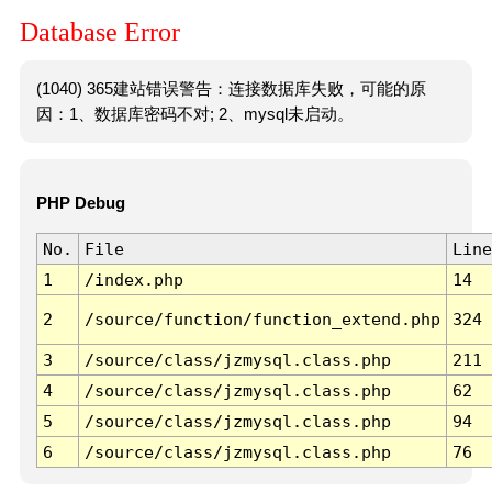
Database Error
(1040) 365建站错误警告：连接数据库失败，可能的原
因：1、数据库密码不对; 2、mysql未启动。
PHP Debug
No.
File
Line
1
/index.php
14
2
/source/function/function_extend.php
324
3
/source/class/jzmysql.class.php
211
4
/source/class/jzmysql.class.php
62
5
/source/class/jzmysql.class.php
94
6
/source/class/jzmysql.class.php
76