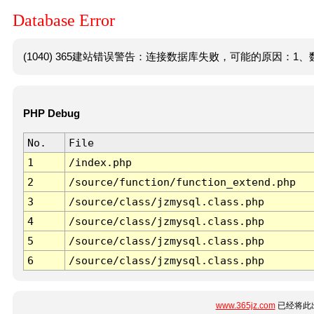
Database Error
(1040) 365建站错误警告：连接数据库失败，可能的原因：1、数
PHP Debug
No.
File
1
/index.php
2
/source/function/function_extend.php
3
/source/class/jzmysql.class.php
4
/source/class/jzmysql.class.php
5
/source/class/jzmysql.class.php
6
/source/class/jzmysql.class.php
www.365jz.com
已经将此