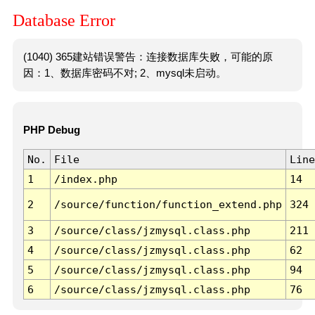
Database Error
(1040) 365建站错误警告：连接数据库失败，可能的原
因：1、数据库密码不对; 2、mysql未启动。
PHP Debug
No.
File
Line
1
/index.php
14
2
/source/function/function_extend.php
324
3
/source/class/jzmysql.class.php
211
4
/source/class/jzmysql.class.php
62
5
/source/class/jzmysql.class.php
94
6
/source/class/jzmysql.class.php
76