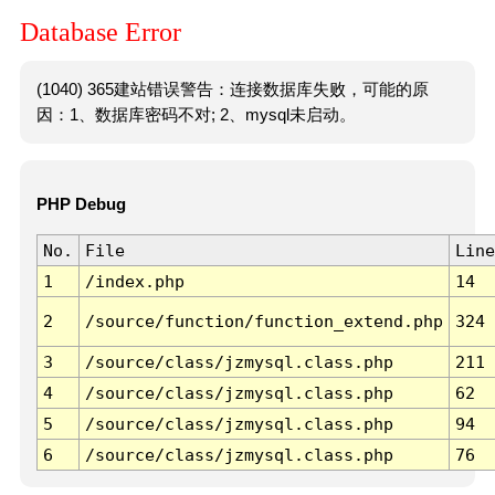
Database Error
(1040) 365建站错误警告：连接数据库失败，可能的原
因：1、数据库密码不对; 2、mysql未启动。
PHP Debug
No.
File
Line
1
/index.php
14
2
/source/function/function_extend.php
324
3
/source/class/jzmysql.class.php
211
4
/source/class/jzmysql.class.php
62
5
/source/class/jzmysql.class.php
94
6
/source/class/jzmysql.class.php
76