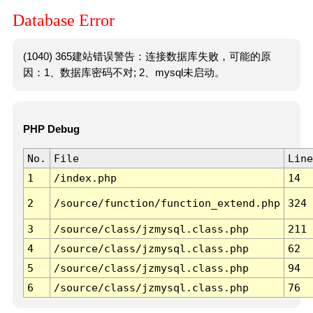
Database Error
(1040) 365建站错误警告：连接数据库失败，可能的原
因：1、数据库密码不对; 2、mysql未启动。
PHP Debug
No.
File
Line
1
/index.php
14
2
/source/function/function_extend.php
324
3
/source/class/jzmysql.class.php
211
4
/source/class/jzmysql.class.php
62
5
/source/class/jzmysql.class.php
94
6
/source/class/jzmysql.class.php
76