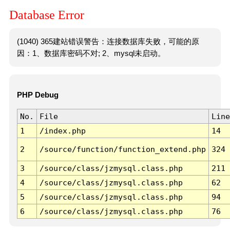
Database Error
(1040) 365建站错误警告：连接数据库失败，可能的原
因：1、数据库密码不对; 2、mysql未启动。
PHP Debug
No.
File
Line
1
/index.php
14
2
/source/function/function_extend.php
324
3
/source/class/jzmysql.class.php
211
4
/source/class/jzmysql.class.php
62
5
/source/class/jzmysql.class.php
94
6
/source/class/jzmysql.class.php
76