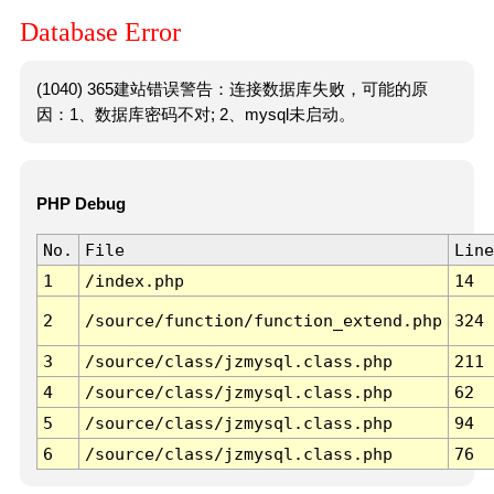
Database Error
(1040) 365建站错误警告：连接数据库失败，可能的原
因：1、数据库密码不对; 2、mysql未启动。
PHP Debug
No.
File
Line
1
/index.php
14
2
/source/function/function_extend.php
324
3
/source/class/jzmysql.class.php
211
4
/source/class/jzmysql.class.php
62
5
/source/class/jzmysql.class.php
94
6
/source/class/jzmysql.class.php
76