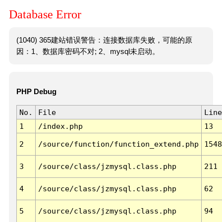
Database Error
(1040) 365建站错误警告：连接数据库失败，可能的原
因：1、数据库密码不对; 2、mysql未启动。
PHP Debug
No.
File
Line
1
/index.php
13
2
/source/function/function_extend.php
1548
3
/source/class/jzmysql.class.php
211
4
/source/class/jzmysql.class.php
62
5
/source/class/jzmysql.class.php
94