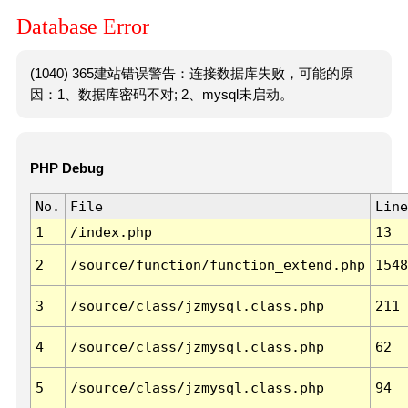
Database Error
(1040) 365建站错误警告：连接数据库失败，可能的原
因：1、数据库密码不对; 2、mysql未启动。
PHP Debug
No.
File
Line
1
/index.php
13
2
/source/function/function_extend.php
1548
3
/source/class/jzmysql.class.php
211
4
/source/class/jzmysql.class.php
62
5
/source/class/jzmysql.class.php
94