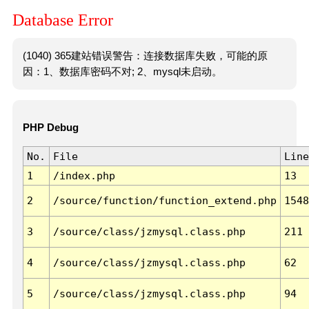
Database Error
(1040) 365建站错误警告：连接数据库失败，可能的原
因：1、数据库密码不对; 2、mysql未启动。
PHP Debug
No.
File
Line
1
/index.php
13
2
/source/function/function_extend.php
1548
3
/source/class/jzmysql.class.php
211
4
/source/class/jzmysql.class.php
62
5
/source/class/jzmysql.class.php
94